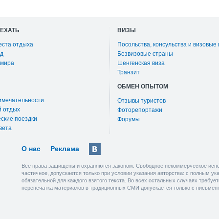
ОЕХАТЬ
ВИЗЫ
еста отдыха
Посольства, консульства и визовые
д
Безвизовые страны
 мира
Шенгенская виза
Транзит
ОБМЕН ОПЫТОМ
имечательности
Отзывы туристов
й отдых
Фоторепортажи
ские поездки
Форумы
вета
О нас
Реклама
Все права защищены и охраняются законом. Свободное некоммерческое испо
частичное, допускается только при условии указания авторства: с полным у
обязательной для каждого взятого текста. Во всех остальных случаях требу
перепечатка материалов в традиционных СМИ допускается только с письмен