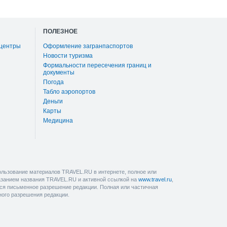
ПОЛЕЗНОЕ
 центры
Оформление загранпаспортов
Новости туризма
Формальности пересечения границ и
документы
Погода
Табло аэропортов
Деньги
Карты
Медицина
льзование материалов TRAVEL.RU в интернете, полное или
казанием названия TRAVEL.RU и активной ссылкой на
www.travel.ru
,
ется письменное разрешение редакции. Полная или частичная
ного разрешения редакции.