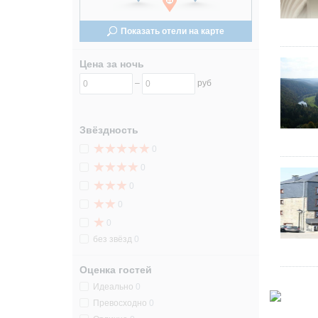
24
24
Показать отели на карте
31
31
Цена за ночь
–
руб
Звёздность
0
0
0
0
0
без звёзд
0
Оценка гостей
Идеально
0
Превосходно
0