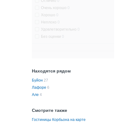
Отлично
0
Очень хорошо
0
Хорошо
0
Неплохо
0
Удовлетворительно
0
Без оценки
0
Находятся рядом
Буйон
27
Лафоре
6
Але
4
Смотрите также
Гостиницы Корбьона на карте