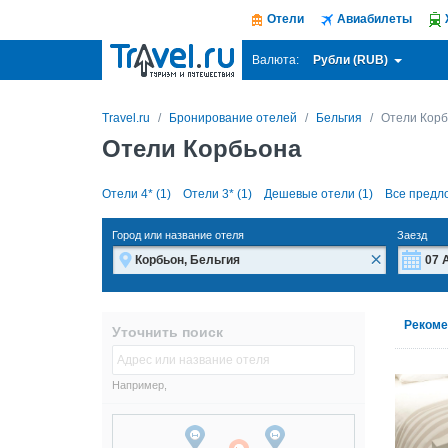
Отели
Авиабилеты
Рубли (RUB)
Валюта:
Travel.ru
Бронирование отелей
Бельгия
Отели Кор
Отели Корбьона
Отели 4* (1)
Отели 3* (1)
Дешевые отели (1)
Все предл
Город или название отеля
Заезд
×
Пн
Пн
Рекоме
Уточнить поиск
27
27
3
3
Например,
10
10
17
17