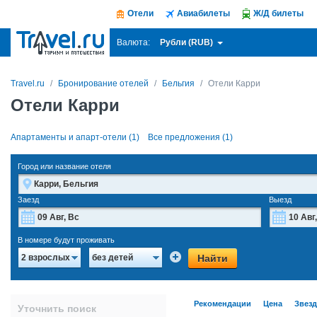
Отели
Авиабилеты
Ж/Д билеты
Рубли (RUB)
Валюта:
Travel.ru
Бронирование отелей
Бельгия
Отели Карри
Отели Карри
Апартаменты и апарт-отели (1)
Все предложения (1)
Город или название отеля
Заезд
Выезд
Август
2026
В номере будут проживать
Пн
Вт
Ср
Чт
Пт
Сб
Вс
Пн
Найти
2 взрослых
без детей
27
28
29
30
31
1
2
27
3
4
5
6
7
8
9
3
Рекомендации
Цена
Звез
Уточнить поиск
10
11
12
13
14
15
16
10