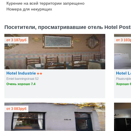
Курение на всей территории запрещено
Номера для некурящих
Посетители, просматривавшие отель Hotel Postil
от
3 187
руб
от
3 103
Hotel Industrie
Hotel 
Emiel banningstraat 52
Plaatsnijd
Очень хорошо 7.4
Хорошо 6
от
3 083
руб