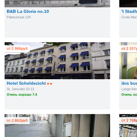
B&B La Gloria no.10
't Stad
Paleisstraat 134
Grote Mar
от
2 966
руб
от
2 207
Hotel Scheldezicht
ibis bu
St. Jansvliet 10-12
Lange Kiev
Очень хорошо 7.4
Очень хо
от
2 662
руб
от
2 769