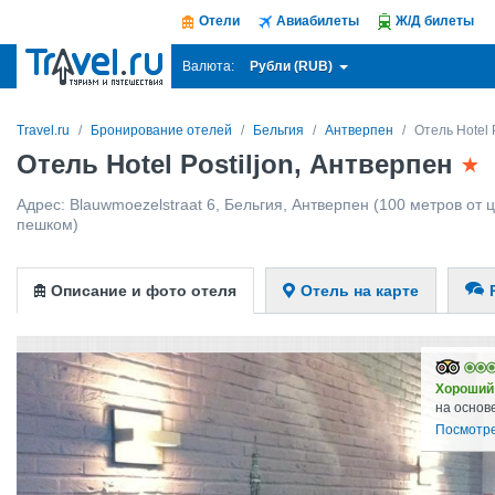
Отели
Авиабилеты
Ж/Д билеты
Рубли (RUB)
Валюта:
Travel.ru
Бронирование отелей
Бельгия
Антверпен
Отель Hotel P
Отель Hotel Postiljon, Антверпен
Адрес:
Blauwmoezelstraat 6
,
Бельгия
,
Антверпен
(100 метров от ц
пешком)
Описание и фото отеля
Отель на карте
Хороший
на основ
Посмотре