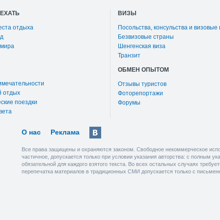
ОЕХАТЬ
ВИЗЫ
еста отдыха
Посольства, консульства и визовые
д
Безвизовые страны
 мира
Шенгенская виза
Транзит
ОБМЕН ОПЫТОМ
имечательности
Отзывы туристов
й отдых
Фоторепортажи
ские поездки
Форумы
вета
О нас
Реклама
Все права защищены и охраняются законом. Свободное некоммерческое испо
частичное, допускается только при условии указания авторства: с полным у
обязательной для каждого взятого текста. Во всех остальных случаях требу
перепечатка материалов в традиционных СМИ допускается только с письмен