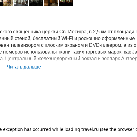
кого священника церкви Св. Иосифа, в 2,5 км от площади 
есенный стеной, бесплатный Wi-Fi и роскошно оформленные
ован телевизором с плоским экраном и DVD-плеером, а из о
е номеров использованы ткани таких торговых марок, как Ja
ezza. Центральный железнодорожный вокзал и зоопарк Антве
 Tissu. До дома Рубенса также можно дойти всего за 15 мин
Читать дальше
т отеля. Гости могут позавтракать в старом винном погребе