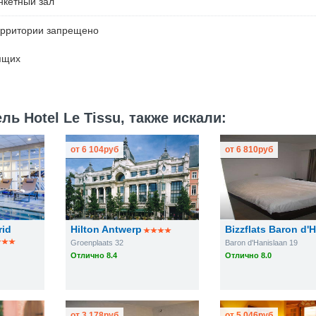
нкетный зал
ерритории запрещено
ящих
ь Hotel Le Tissu, также искали:
от
6 104
руб
от
6 810
руб
rid
Hilton Antwerp
Bizzflats Baron d'
Groenplaats 32
Baron d'Hanislaan 19
Отлично 8.4
Отлично 8.0
от
3 178
руб
от
5 046
руб