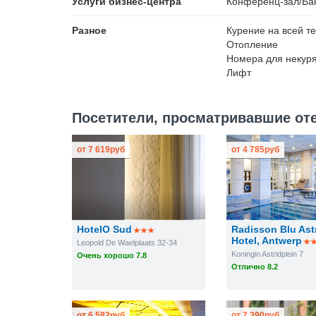
Услуги бизнес-центра
Конференц-зал/Ба
Разное
Курение на всей т
Отопление
Номера для некур
Лифт
Посетители, просматривавшие отел
от
7 619
руб
от
4 785
руб
HotelO Sud
Radisson Blu Ast
Hotel, Antwerp
Leopold De Waelplaats 32-34
Koningin Astridplein 7
Очень хорошо 7.8
Отлично 8.2
от
6 582
руб
от
7 390
руб