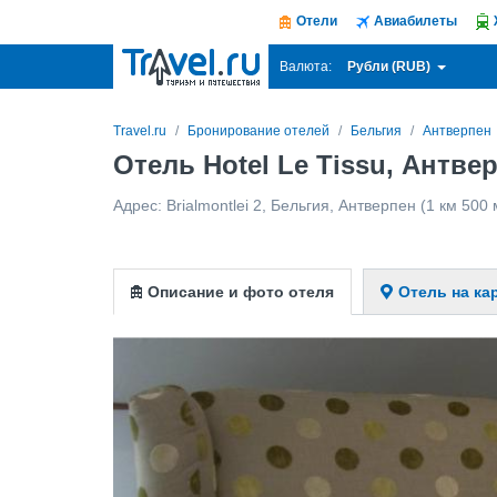
Отели
Авиабилеты
Рубли (RUB)
Валюта:
Travel.ru
Бронирование отелей
Бельгия
Антверпен
Отель Hotel Le Tissu, Антве
Адрес:
Brialmontlei 2
,
Бельгия
,
Антверпен
(1 км 500 
Описание и фото отеля
Отель на ка