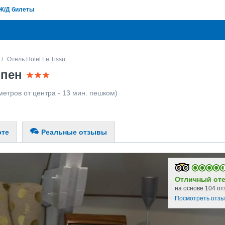
Ж/Д билеты
Отель Hotel Le Tissu
рпен
метров от центра - 13 мин. пешком)
рте
Реальные отзывы
Отличный от
на основе 104 от
Посмотреть отз