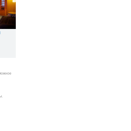
d
зможное
ы.