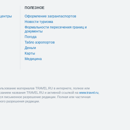
ПОЛЕЗНОЕ
 центры
Оформление загранпаспортов
Новости туризма
Формальности пересечения границ и
документы
Погода
Табло аэропортов
Деньги
Карты
Медицина
льзование материалов TRAVEL.RU в интернете, полное или
казанием названия TRAVEL.RU и активной ссылкой на
www.travel.ru
,
ется письменное разрешение редакции. Полная или частичная
ного разрешения редакции.