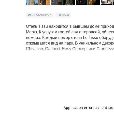
Wi-Fi бесплатно
Паркинг
Отель Tissu находится в бывшем доме приходс
Маркт. К услугам гостей сад с террасой, обн
номера. Каждый номер отеля Le Tissu оборуд
открывается вид на парк. В уникальном декор
Chivasso, Carlucci, Easy Concept или Grand
расположены в 15 минутах ходьбы от отеля Le
центр Брюсселя находится в 40 минутах езды о
хорошую погоду - на террасе.