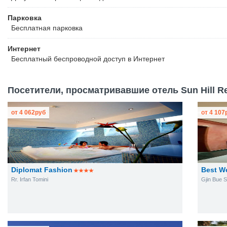
Парковка
Бесплатная
парковка
Интернет
Бесплатный
беспроводной доступ в Интернет
Посетители, просматривавшие отель Sun Hill Re
от
4 062
руб
от
4 107
Diplomat Fashion
Best W
Rr. Irfan Tomini
Gjin Bue 