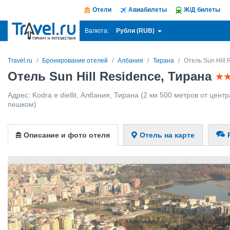
Отели
Авиабилеты
Ж/Д билеты
Рубли (RUB)
Валюта:
Travel.ru
Бронирование отелей
Албания
Тирана
Отель Sun Hill 
Отель Sun Hill Residence, Тирана
Адрес:
Kodra e diellit
,
Албания
,
Тирана
(2 км 500 метров от центр
пешком)
Описание и фото отеля
Отель на карте