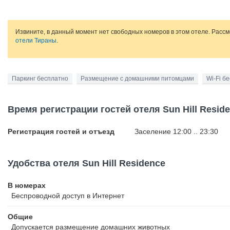
Извините, в данный момент нет свободных номеров в этом отеле. Расс
отели Тираны
.
Паркинг бесплатно
Размещение с домашними питомцами
Wi-Fi б
Время регистрации гостей отеля Sun Hill Resid
Регистрация гостей и отъезд
Заселение 12:00 .. 23:30
Удобства отеля Sun Hill Residence
В номерах
Беспроводной
доступ в Интернет
Общие
Допускается размещение домашних животных