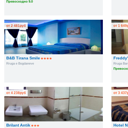
Превосходно 9.0
от
2 481
руб
от
1 649
B&B Tirana Smile
Freddy'
Rruga e Bogdaneve
Rruga Bar
Превосхо
от
4 238
руб
от
3 437
Brilant Antik
Hotel N