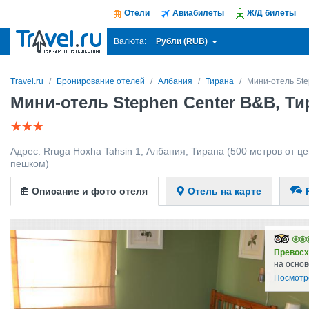
Отели
Авиабилеты
Ж/Д билеты
Рубли (RUB)
Валюта:
Travel.ru
Бронирование отелей
Албания
Тирана
Мини-отель Ste
Мини-отель Stephen Center B&B, Ти
Адрес:
Rruga Hoxha Tahsin 1
,
Албания
,
Тирана
(500 метров от це
пешком)
Описание и фото отеля
Отель на карте
Превосх
на основ
Посмотр