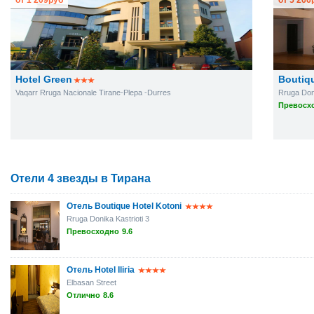
от
1 209
руб
от
5 266
Hotel Green
Boutiqu
Vaqarr Rruga Nacionale Tirane-Plepa -Durres
Rruga Doni
Превосхо
Отели 4 звезды в Тирана
Отель Boutique Hotel Kotoni
Rruga Donika Kastrioti 3
Превосходно
9.6
Отель Hotel Iliria
Elbasan Street
Отлично
8.6