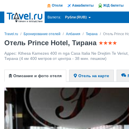
Отели
Авиабилеты
Ж/Д билеты
Рубли (RUB)
Валюта:
Travel.ru
Бронирование отелей
Албания
Тирана
Отель Prince Ho
Отель Prince Hotel, Тирана
Адрес:
Kthesa Kamezes 400 m nga Casa Italia Ne Drejtim Te Veriut
Тирана
(4 км 400 метров от центра - 38 мин. пешком)
Описание и фото отеля
Отель на карте