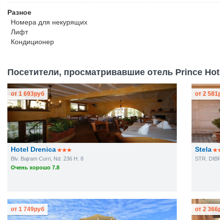
Разное
Номера для некурящих
Лифт
Кондиционер
Посетители, просматривавшие отель Prince Hote
от
1 693
руб
от
2 581
Hotel Drenica
Stela
Blv. Bajram Curri, Nd. 236 H. 8
STR. DIB
Очень хорошо 7.8
от
1 749
руб
от
2 366