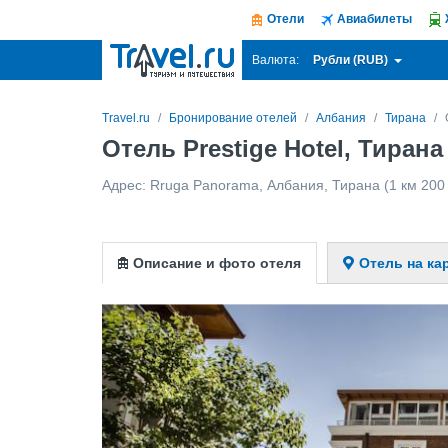
Отели
Авиабилеты
Рубли (RUB)
Валюта:
Travel.ru
Бронирование отелей
Албания
Тирана
Отель Prestige Hotel, Тиран
Адрес:
Rruga Panorama
,
Албания
,
Тирана
(1 км 200
Описание и фото отеля
Отель на ка