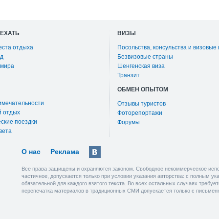
ОЕХАТЬ
ВИЗЫ
еста отдыха
Посольства, консульства и визовые
д
Безвизовые страны
 мира
Шенгенская виза
Транзит
ОБМЕН ОПЫТОМ
имечательности
Отзывы туристов
й отдых
Фоторепортажи
ские поездки
Форумы
вета
О нас
Реклама
Все права защищены и охраняются законом. Свободное некоммерческое испо
частичное, допускается только при условии указания авторства: с полным у
обязательной для каждого взятого текста. Во всех остальных случаях требу
перепечатка материалов в традиционных СМИ допускается только с письмен