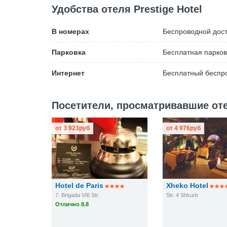
Удобства отеля Prestige Hotel
В номерах
Беспроводной
дост
Парковка
Бесплатная
парков
Интернет
Бесплатный
беспро
Посетители, просматривавшие отел
от
3 923
руб
от
4 976
руб
Hotel de Paris
Xheko Hotel
7. Brigada VIII Str.
Str. 4 Shkurti
Отлично 8.8