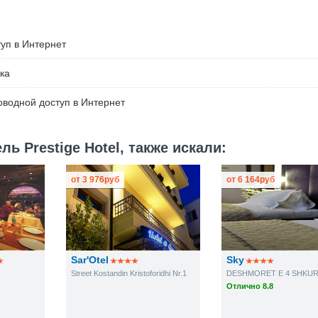
уп в Интернет
ка
водной доступ в Интернет
ь Prestige Hotel, также искали:
от
3 976
руб
от
6 164
руб
Sar'Otel
Sky
Street Kostandin Kristoforidhi Nr.1
Отлично 8.8