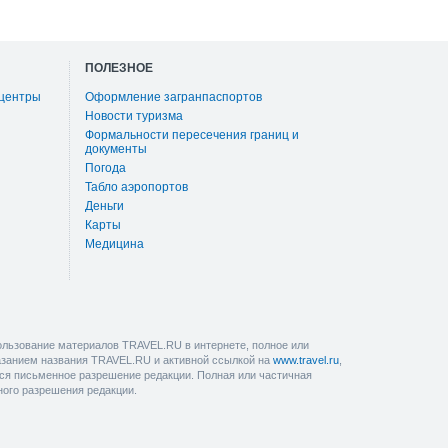
ПОЛЕЗНОЕ
 центры
Оформление загранпаспортов
Новости туризма
Формальности пересечения границ и
документы
Погода
Табло аэропортов
Деньги
Карты
Медицина
льзование материалов TRAVEL.RU в интернете, полное или
казанием названия TRAVEL.RU и активной ссылкой на
www.travel.ru
,
ется письменное разрешение редакции. Полная или частичная
ного разрешения редакции.