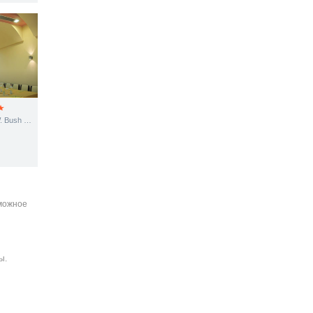
Intersection. Rr. George W. Bush Road and Blvd. Zhan d’Ark
зможное
ы.