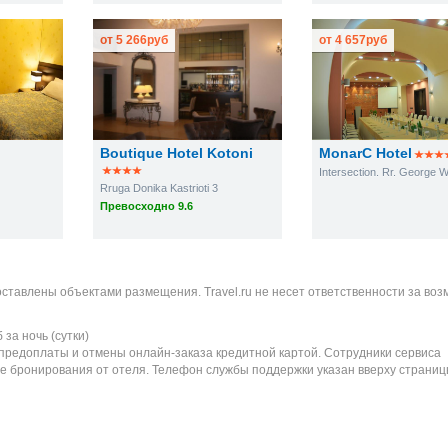
от
5 266
руб
от
4 657
руб
Boutique Hotel Kotoni
MonarC Hotel
Rruga Donika Kastrioti 3
Превосходно 9.6
оставлены объектами размещения. Travel.ru не несет ответственности за во
б
за ночь (сутки)
 предоплаты и отмены онлайн-заказа кредитной картой. Сотрудники сервиса
е бронирования от отеля. Телефон службы поддержки указан вверху страниц