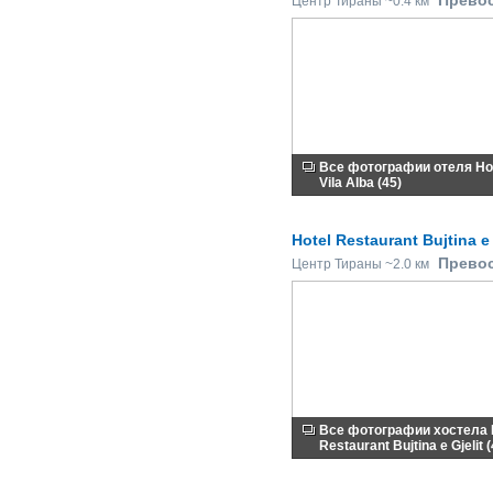
Прево
Центр Тираны ~0.4 км
Все фотографии отеля Ho
Vila Alba (45)
Hotel Restaurant Bujtina e 
Прево
Центр Тираны ~2.0 км
Все фотографии хостела 
Restaurant Bujtina e Gjelit (