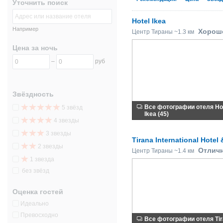
Уточнить поиск
Hotel Ikea
Например
Хоро
Центр Тираны ~1.3 км
Цена за ночь
–
руб
Звёздность
Все фотографии отеля Ho
5 звёзд
Ikea (45)
4 звезды
3 звезды
Tirana International Hotel
2 звезды
Отлич
Центр Тираны ~1.4 км
1 звезда
без звёзд
Оценка гостей
Идеально
Превосходно
Все фотографии отеля Ti