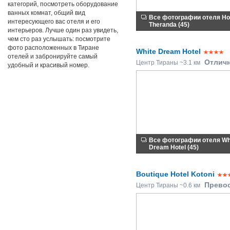
категорий, посмотреть оборудование
ванных комнат, общий вид
Все фотографии отеля Ho
интересующего вас отеля и его
Theranda (45)
интерьеров. Лучше один раз увидеть,
чем сто раз услышать: посмотрите
фото расположенных в Тиране
White Dream Hotel
отелей и забронируйте самый
Отлич
Центр Тираны ~3.1 км
удобный и красивый номер.
Все фотографии отеля Wh
Dream Hotel (45)
Boutique Hotel Kotoni
Прево
Центр Тираны ~0.6 км