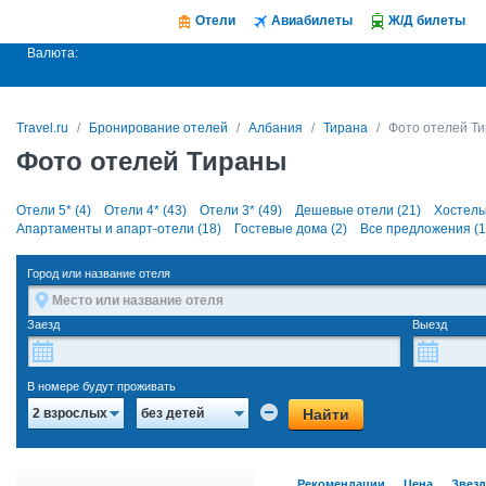
Отели
Авиабилеты
Ж/Д билеты
Валюта:
Travel.ru
Бронирование отелей
Албания
Тирана
Фото отелей Т
Фото отелей Тираны
Отели 5* (4)
Отели 4* (43)
Отели 3* (49)
Дешевые отели (21)
Хостелы
Апартаменты и апарт-отели (18)
Гостевые дома (2)
Все предложения (1
Город или название отеля
Заезд
Выезд
В номере будут проживать
Найти
2 взрослых
без детей
Рекомендации
Цена
Звез