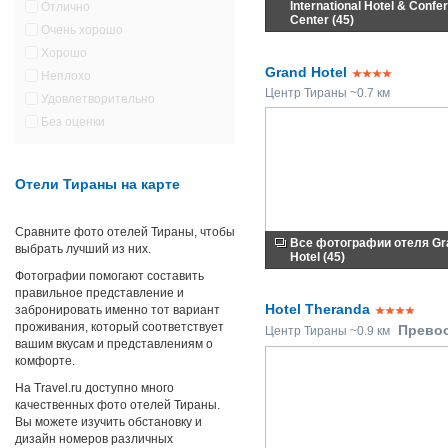
International Hotel & Confe
Отлично
Center (45)
Очень хорошо
Хорошо
Grand Hotel
Неплохо
Центр Тираны ~0.7 км
Удовлетворительно
Без оценки
Отели Тираны на карте
Сравните фото отелей Тираны, чтобы
Все фотографии отеля Gr
выбрать лучший из них.
Hotel (45)
Фотографии помогают составить
правильное представление и
Hotel Theranda
забронировать именно тот вариант
проживания, который соответствует
Прево
Центр Тираны ~0.9 км
вашим вкусам и представлениям о
комфорте.
На Travel.ru доступно много
качественных фото отелей Тираны.
Вы можете изучить обстановку и
дизайн номеров различных