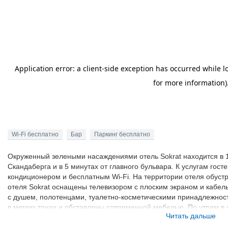
Wi-Fi бесплатно
Бар
Паркинг бесплатно
Окруженный зелеными насаждениями отель Sokrat находится в 
Скандаберга и в 5 минутах от главного бульвара. К услугам гос
кондиционером и бесплатным Wi-Fi. На территории отеля обуст
отеля Sokrat оснащены телевизором с плоским экраном и кабел
с душем, полотенцами, туалетно-косметическими принадлежно
в мягких тонах и обставлены современной мебелью. По утрам в 
Читать дальше
стол" с множеством блюд. В круглосуточном снэк-баре предлага
Ближайший ресторан, где подают блюда итальянской, албанской