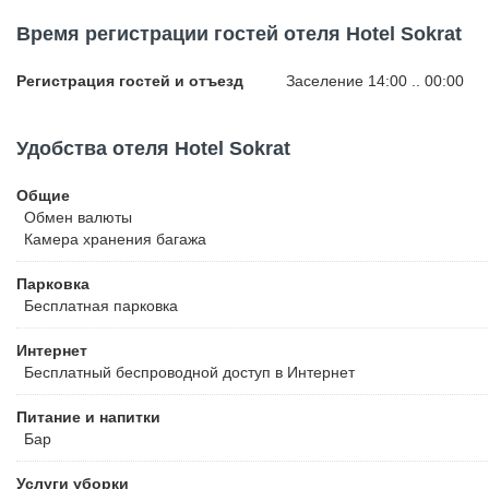
всего в нескольких минутах ходьбы от отеля. За 5 минут гости до
Время регистрации гостей отеля Hotel Sokrat
развлекательного центра Blloku, который славится своими рест
магазинами. До центра Тираны - 10 минут ходьбы. От отеля Sokr
Регистрация гостей и отъезд
Заселение 14:00 .. 00:00
метров. Расстояние до аэропорта Тираны составляет 20 км.
Удобства отеля Hotel Sokrat
Общие
Обмен валюты
Камера хранения багажа
Парковка
Бесплатная
парковка
Интернет
Бесплатный
беспроводной доступ в Интернет
Питание и напитки
Бар
Услуги уборки