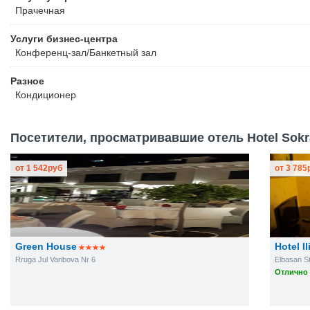
Прачечная
Услуги бизнес-центра
Конференц-зал/Банкетный зал
Разное
Кондиционер
Посетители, просматривавшие отель Hotel Sokra
от
1 542
руб
от
3 785
Green House
Hotel Il
Rruga Jul Varibova Nr 6
Elbasan St
Отлично 