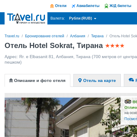
Отели
Авиабилеты
Ж/Д билеты
Рубли (RUB)
Валюта:
Travel.ru
Бронирование отелей
Албания
Тирана
Отель Hotel Sok
Отель Hotel Sokrat, Тирана
Адрес:
Rr. e Elbasanit 81
,
Албания
,
Тирана
(700 метров от центра 
пешком)
Описание и фото отеля
Отель на карте
Отлич
на осн
Посмот