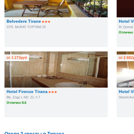
Belvedere Tirane
Hotel Vi
STR. MURAT TOPTANI 25
Rr Qemal 
Отлично 
от
3 273
руб
от
2 882
Hotel Firenze Tirana
Hotel V
Blv. Zogu I, ND. 22, h.7
Sheshi Av
Отлично 8.6
Отели 3 звезды в Тирана