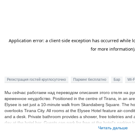
Регистрация гостей круглосуточно
Паркинг бесплатно
Бар
Wi-F
Мы сейчас работаем над переводом описания этого отеля на ру
временное неудобство. Positioned in the centre of Tirana, in an are
Elysee is set just a 10-minute walk from Skandaberg Square. The hot
overlooks Tirana City. All rooms at the Elysee Hotel feature air-condi
and a desk. Private bathroom provides a shower, free toiletries and a
day at the hotel bar. Guests can park for free at the hotel’s parking 
Читать дальше
reached within a 5-minute walk. The popular Blloku neighbourhood,
entertainment site, as well as for vivid nightlife, can be found just 