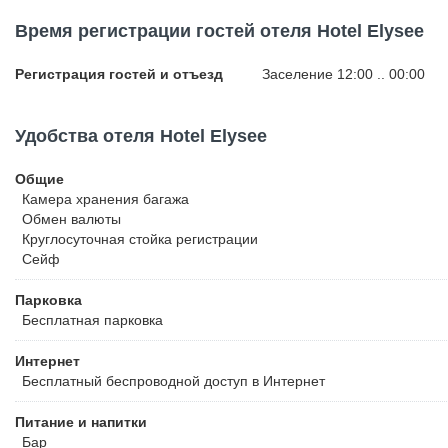
minute walk. Main Bus Station is 1.5 km away, while the Train Statio
Время регистрации гостей отеля Hotel Elysee
in a 20-minute drive.
Регистрация гостей и отъезд
Заселение 12:00 .. 00:00
Удобства отеля Hotel Elysee
Общие
Камера хранения багажа
Обмен валюты
Круглосуточная стойка регистрации
Сейф
Парковка
Бесплатная
парковка
Интернет
Бесплатный
беспроводной доступ в Интернет
Питание и напитки
Бар