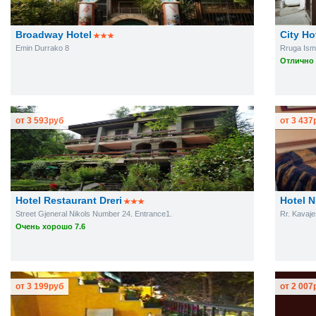
Broadway Hotel
City Ho
Emin Durrako 8
Rruga Isma
Отлично 
от
3 593
руб
от
3 437
Hotel Restaurant Dreri
Hotel N
Street Gjeneral Nikols Number 24. Entrance1.
Rr. Kavaje
Очень хорошо 7.6
от
3 199
руб
от
2 007