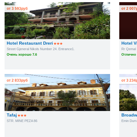
от
3 593
руб
от
2 007
Hotel Restaurant Dreri
Hotel Vi
Street Gjeneral Nikols Number 24. Entrance1.
Rr Qemal 
Очень хорошо 7.6
Отлично 
от
2 833
руб
от
3 234
Tafaj
Broadw
STR. MINE PEZA 86
Emin Durr