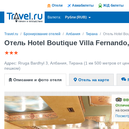
Отели
Авиабилеты
Ж/Д билеты
Рубли (RUB)
Валюта:
Travel.ru
Бронирование отелей
Албания
Тирана
Отель Hotel Bou
Отель Hotel Boutique Villa Fernando
Адрес:
Rruga Bardhyl 3
,
Албания
,
Тирана
(1 км 500 метров от цен
пешком)
Описание и фото отеля
Отель на карте
Отличн
на осно
Посмотр