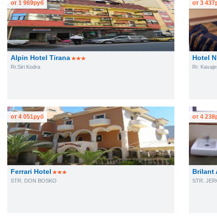
от
1 969
руб
от
3 437
Alpin Hotel Tirana
Hotel N
Rr.Siri Kodra
Rr. Kavaje
от
4 051
руб
от
4 238
Ferrari Hotel
Brilant
STR. DON BOSKO
STR. JE