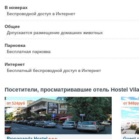
В номерах
Беспроводной
доступ в Интернет
Общие
Допускается размещение домашних животных
Парковка
Бесплатная
парковка
Интернет
Бесплатный
беспроводной доступ в Интернет
Посетители, просматривавшие отель Hostel Vila 
от
524
руб
от
948
ру
Propaganda Hostel
Guest 