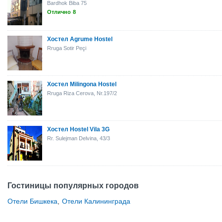
Bardhok Biba 75
Отлично
8
Хостел Agrume Hostel
Rruga Sotir Peçi
Хостел Milingona Hostel
Rruga Riza Cerova, Nr.197/2
Хостел Hostel Vila 3G
Rr. Sulejman Delvina, 43/3
Гостиницы популярных городов
Отели Бишкека
,
Отели Калининграда