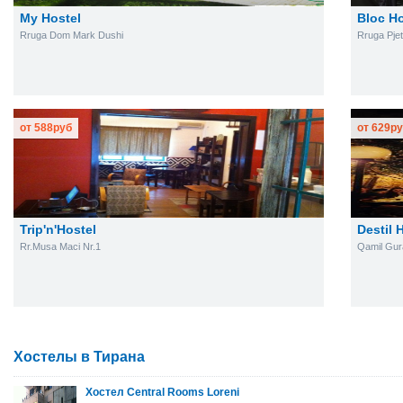
My Hostel
Bloc Ho
Rruga Dom Mark Dushi
Rruga Pjet
от
588
руб
от
629
ру
Trip'n'Hostel
Destil 
Rr.Musa Maci Nr.1
Qamil Gur
Хостелы в Тирана
Хостел Central Rooms Loreni