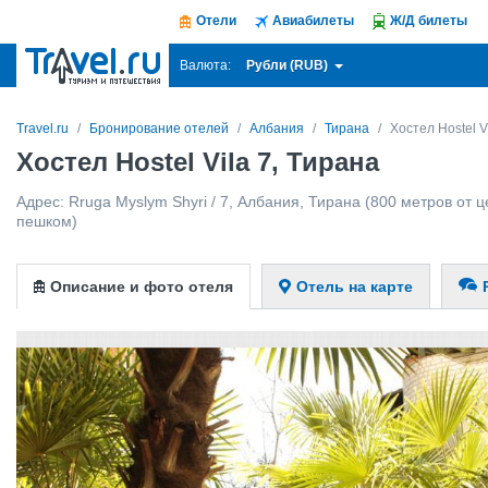
Отели
Авиабилеты
Ж/Д билеты
Рубли (RUB)
Валюта:
Travel.ru
Бронирование отелей
Албания
Тирана
Хостел Hostel V
Хостел Hostel Vila 7, Тирана
Адрес:
Rruga Myslym Shyri / 7
,
Албания
,
Тирана
(800 метров от ц
пешком)
Описание и фото отеля
Отель на карте