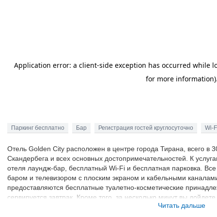
Паркинг бесплатно
Бар
Регистрация гостей круглосуточно
Wi-F
Отель Golden City расположен в центре города Тирана, всего в 
Скандербега и всех основных достопримечательностей. К услуг
отеля лаундж-бар, бесплатный Wi-Fi и бесплатная парковка. В
баром и телевизором с плоским экраном и кабельными каналами
предоставляются бесплатные туалетно-косметические принадлеж
сервируется завтрак. Кроме того, за несколько минут вы дойдете
Читать дальше
ресторанов. Расстояние до знаменитого района Блоку с оживл
культуры составляет 1 км. Помимо этого, в нескольких минутах 