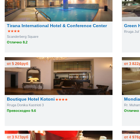
Tirana International Hotel & Conference Center
Green 
Rruga Jul 
Scanderberg Square
Отлично 8.2
от
5 266
руб
от
3 822
Boutique Hotel Kotoni
Mondia
Rruga Donika Kastrioti 3
Rr. Muham
Превосходно 9.6
Отлично 
от
3 923
руб
от
4 976