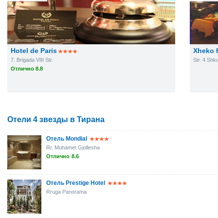
Hotel de Paris
Xheko 
7. Brigada VIII Str.
Str. 4 Shku
Отлично 8.8
Отели 4 звезды в Тирана
Отель Mondial
Rr. Muhamet Gjollesha
Отлично
8.6
Отель Prestige Hotel
Rruga Panorama