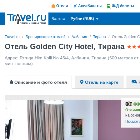
Отели
Авиабилеты
Ж/Д билеты
Рубли (RUB)
Валюта:
Travel.ru
Бронирование отелей
Албания
Тирана
Отель Golden Ci
Отель Golden City Hotel, Тирана
Адрес:
Rrruga Him Kolli No 45/4
,
Албания
,
Тирана
(600 метров от 
мин. пешком)
Описание и фото отеля
Отель на карте
Отличн
на осно
Посмотр