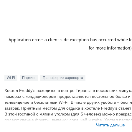
Wi-Fi
Паркинг
Трансфер из аэропорта
Хостел Freddy's находится в центре Тираны, в нескольких минута
номерах с кондиционером предоставляется постельное белье и 
телевидение и бесплатный Wi-Fi. В числе других удобств – бес
завтрак. Приятным местом для отдыха в хостеле Freddy's стане
В этой гостиной с мягким уголком (для 5 человек) можно прекра
подают свежие фрукты, выпечку, соки, чай и кофе. Хостел распо
Читать дальше
Национального исторического музея и в 300 метрах от ближайше
останавливаются в 350 метрах от хостела, а расстояние до аэро