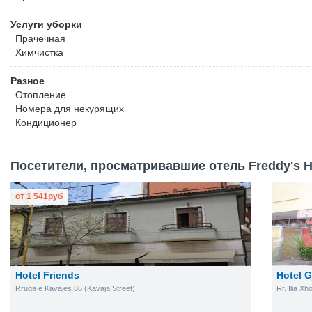
Услуги уборки
Прачечная
Химчистка
Разное
Отопление
Номера для некурящих
Кондиционер
Посетители, просматривавшие отель Freddy's Ho
от
1 541
руб
Hotel Friends
Hotel G
Rruga e Kavajës 86 (Kavaja Street)
Rr. Ilia Xh