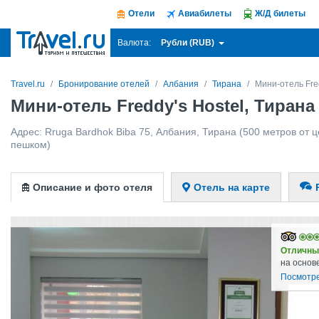
Отели
Авиабилеты
Ж/Д билеты
Рубли (RUB)
Валюта:
Travel.ru
Бронирование отелей
Албания
Тирана
Мини-отель Fred
Мини-отель Freddy's Hostel, Тиран
Адрес:
Rruga Bardhok Biba 75
,
Албания
,
Тирана
(500 метров от ц
пешком)
Описание и фото отеля
Отель на карте
Отличны
на основ
Посмотре