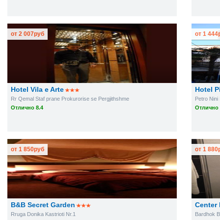
от
2 007
руб
от
1 444
Hotel Vila e Arte
Hotel P
Rr Qemal Staf prane Prokurorise se Pergjithshme
Petro Nini
Отлично 8.4
Отлично 
от
1 850
руб
от
1 880
B&B Secret Garden
Center
Rruga Donika Kastrioti Nr.1
Bardhok B