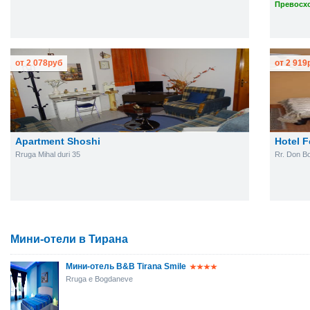
Превосхо
от
2 078
руб
от
2 919
Apartment Shoshi
Hotel F
Rruga Mihal duri 35
Rr. Don B
Мини-отели в Тирана
Мини-отель B&B Tirana Smile
Rruga e Bogdaneve