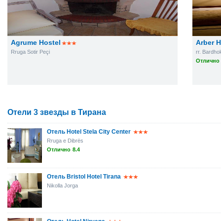
Agrume Hostel
Arber H
Rruga Sotir Peçi
rr. Bardho
Отлично 
Отели 3 звезды в Тирана
Отель Hotel Stela City Center
Rruga e Dibrës
Отлично
8.4
Отель Bristol Hotel Tirana
Nikolla Jorga