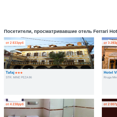
Посетители, просматривавшие отель Ferrari Hote
от
2 833
руб
от
3 293
Tafaj
Hotel Vi
STR. MINE PEZA 86
Rruga Min
от
4 238
руб
от
2 007