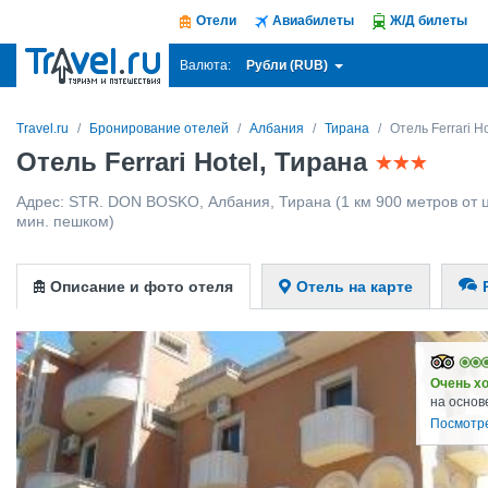
Отели
Авиабилеты
Ж/Д билеты
Рубли (RUB)
Валюта:
Travel.ru
Бронирование отелей
Албания
Тирана
Отель Ferrari Ho
Отель Ferrari Hotel, Тирана
Адрес:
STR. DON BOSKO
,
Албания
,
Тирана
(1 км 900 метров от 
мин. пешком)
Описание и фото отеля
Отель на карте
Очень х
на основ
Посмотр