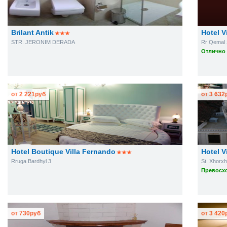
Brilant Antik
Hotel Vi
STR. JERONIM DERADA
Rr Qemal 
Отлично 
от
2 221
руб
от
3 632
Hotel Boutique Villa Fernando
Hotel V
Rruga Bardhyl 3
St. Xhorxh
Превосхо
от
730
руб
от
3 420