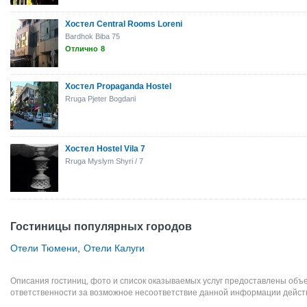
Хостел Central Rooms Loreni
Bardhok Biba 75
Отлично
8
Хостел Propaganda Hostel
Rruga Pjeter Bogdani
Хостел Hostel Vila 7
Rruga Myslym Shyri / 7
Гостиницы популярных городов
Отели Тюмени
,
Отели Калуги
Описания гостиниц, фото и список оказываемых услуг предоставлены объе
ответственности за возможное несоответствие данной информации дейст