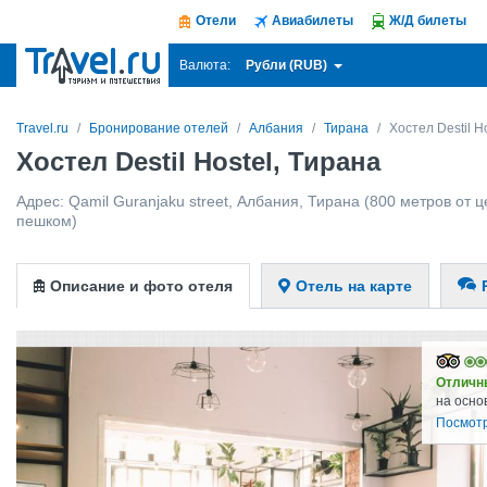
Отели
Авиабилеты
Ж/Д билеты
Рубли (RUB)
Валюта:
Travel.ru
Бронирование отелей
Албания
Тирана
Хостел Destil H
Хостел Destil Hostel, Тирана
Адрес:
Qamil Guranjaku street
,
Албания
,
Тирана
(800 метров от ц
пешком)
Описание и фото отеля
Отель на карте
Отличн
на осно
Посмотр