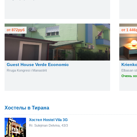
от
872
руб
от
1 446
Guest House Verde Economic
Krienk
Rruga Kongresi i Manastirit
Elbasan st
Очень хо
Хостелы в Тирана
Хостел Hostel Vila 3G
Rr. Sulejman Delvina, 43/3