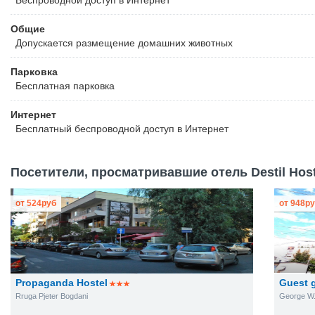
Беспроводной
доступ в Интернет
Общие
Допускается размещение домашних животных
Парковка
Бесплатная
парковка
Интернет
Бесплатный
беспроводной доступ в Интернет
Посетители, просматривавшие отель Destil Host
от
524
руб
от
948
ру
Propaganda Hostel
Guest 
Rruga Pjeter Bogdani
George W