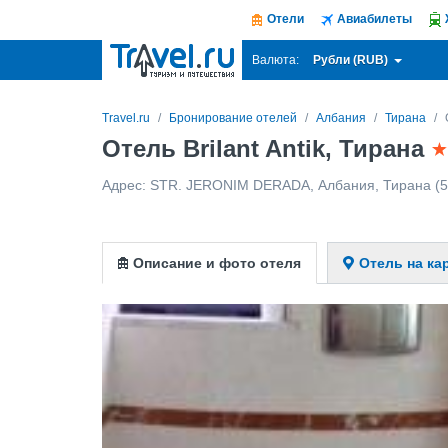
Отели
Авиабилеты
Рубли (RUB)
Валюта:
Travel.ru
Бронирование отелей
Албания
Тирана
Отель Brilant Antik, Тирана
Адрес:
STR. JERONIM DERADA
,
Албания
,
Тирана
(5
Описание и фото отеля
Отель на ка