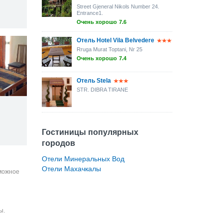
Street Gjeneral Nikols Number 24.
Entrance1.
Очень хорошо
7.6
Отель Hotel Vila Belvedere
Rruga Murat Toptani, Nr 25
Очень хорошо
7.4
Отель Stela
STR. DIBRA TIRANE
Гостиницы популярных
городов
Отели Минеральных Вод
Отели Махачкалы
зможное
ы.