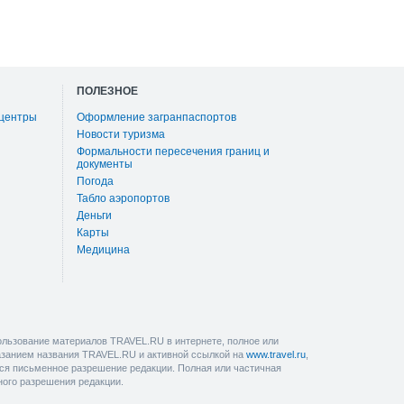
ПОЛЕЗНОЕ
 центры
Оформление загранпаспортов
Новости туризма
Формальности пересечения границ и
документы
Погода
Табло аэропортов
Деньги
Карты
Медицина
льзование материалов TRAVEL.RU в интернете, полное или
казанием названия TRAVEL.RU и активной ссылкой на
www.travel.ru
,
ется письменное разрешение редакции. Полная или частичная
ного разрешения редакции.