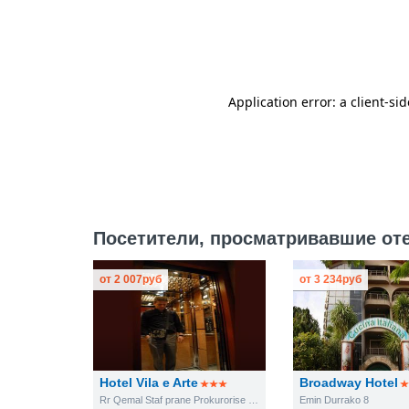
Посетители, просматривавшие отель
от
2 007
руб
от
3 234
руб
Hotel Vila e Arte
Broadway Hotel
Rr Qemal Staf prane Prokurorise se Pergjithshme
Emin Durrako 8