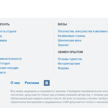
ОЕХАТЬ
ВИЗЫ
еста отдыха
Посольства, консульства и визовые
д
Безвизовые страны
 мира
Шенгенская виза
Транзит
ОБМЕН ОПЫТОМ
имечательности
Отзывы туристов
й отдых
Фоторепортажи
ские поездки
Форумы
вета
О нас
Реклама
Все права защищены и охраняются законом. Свободное некоммерческое испо
частичное, допускается только при условии указания авторства: с полным у
обязательной для каждого взятого текста. Во всех остальных случаях требу
перепечатка материалов в традиционных СМИ допускается только с письмен