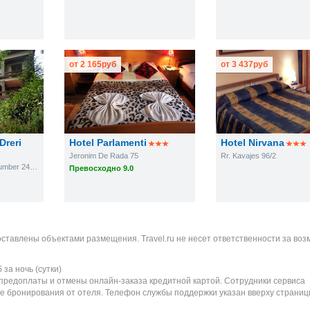
от
2 165
руб
от
3 437
руб
Dreri
Hotel Parlamenti
Hotel Nirvana
Jeronim De Rada 75
Rr. Kavajes 96/2
Street Gjeneral Nikols Number 24. Entrance1.
Превосходно 9.0
оставлены объектами размещения. Travel.ru не несет ответственности за во
б
за ночь (сутки)
 предоплаты и отмены онлайн-заказа кредитной картой. Сотрудники сервиса
е бронирования от отеля. Телефон службы поддержки указан вверху страниц