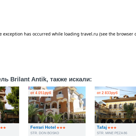
 Brilant Antik, также искали:
от
4 051
руб
от
2 833
руб
Ferrari Hotel
Tafaj
STR. DON BOSKO
STR. MINE PEZA 86