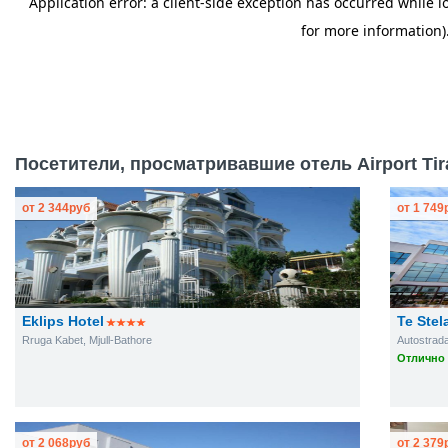
Посетители, просматривавшие отель Airport Tir
от
2 344
руб
от
1 749
Eklips Hotel
Te Stel
Rruga Kabet, Mjull-Bathore
Autostrada
Отлично 
от
2 068
руб
от
2 379