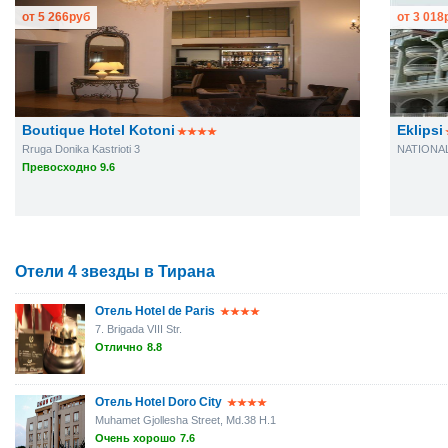
от
5 266
руб
от
3 018
Boutique Hotel Kotoni
Eklipsi
Rruga Donika Kastrioti 3
Превосходно 9.6
Отели 4 звезды в Тирана
Отель Hotel de Paris
7. Brigada VIII Str.
Отлично
8.8
Отель Hotel Doro City
Muhamet Gjollesha Street, Md.38 H.1
Очень хорошо
7.6