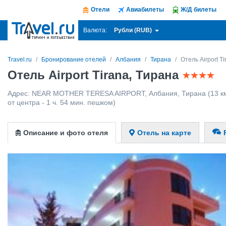
Отели
Авиабилеты
Ж/Д билеты
Рубли (RUB)
Валюта:
Travel.ru
Бронирование отелей
Албания
Тирана
Отель Airport Ti
Отель Airport Tirana, Тирана
Адрес:
NEAR MOTHER TERESA AIRPORT
,
Албания
,
Тирана
(13 к
от центра - 1 ч. 54 мин. пешком)
Описание и фото отеля
Отель на карте