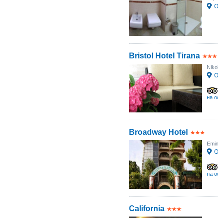
О
Bristol Hotel Tirana
Niko
О
на о
Broadway Hotel
Emin
О
на о
California