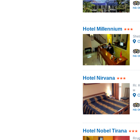
на о
Hotel Millennium
Shet
О
на о
Hotel Nirvana
Rr. 
м
О
на о
Hotel Nobel Tirana
Rrug