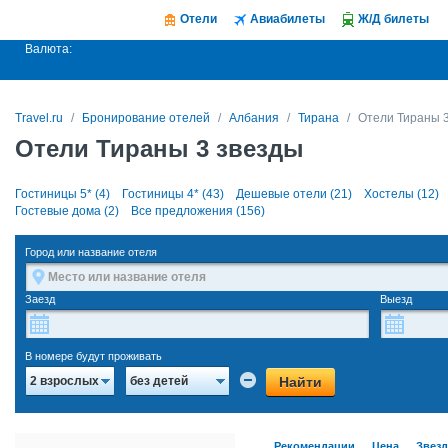
Отели
Авиабилеты
Ж/Д билеты
Валюта:
Travel.ru
Бронирование отелей
Албания
Тирана
Отели Тираны 
Отели Тираны 3 звезды
Гостиницы 5* (4)
Гостиницы 4* (43)
Дешевые отели (21)
Хостелы (12)
Гостевые дома (2)
Все предложения (156)
Город или название отеля
Заезд
Выезд
В номере будут проживать
Найти
2 взрослых
без детей
Рекомендации
Цена
Звез