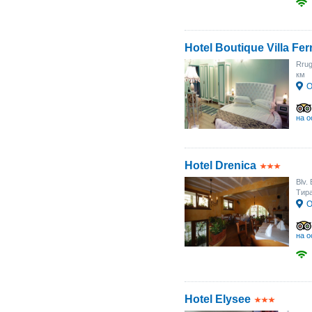
Hotel Boutique Villa Fe
Rrug
км
О
на о
Hotel Drenica
Blv.
Тир
О
на о
Hotel Elysee