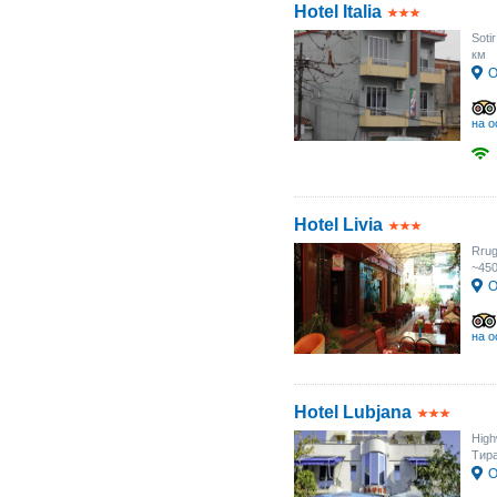
Hotel Italia
Soti
км
О
на о
Hotel Livia
Rrug
~45
О
на о
Hotel Lubjana
High
Тира
О